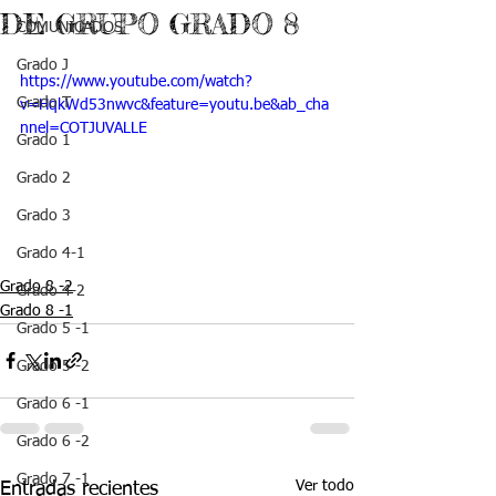
DE GRUPO GRADO 8
COMUNICADOS
Grado J
https://www.youtube.com/watch?
Grado T
v=HqkWd53nwvc&feature=youtu.be&ab_cha
nnel=COTJUVALLE
Grado 1
Grado 2
Grado 3
Grado 4-1
Grado 8 -2
Grado 4-2
Grado 8 -1
Grado 5 -1
Grado 5 -2
Grado 6 -1
Grado 6 -2
Grado 7 -1
Ver todo
Entradas recientes