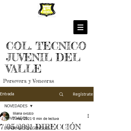
COL. TECNICO
JUVENIL DEL
VALLE
Persevera y Venceras
Regístrate
Entrada
NOVEDADES
liliana orozco
NOVEDADES
7 may 2021
0 min de lectura
7/05/2021 DIRECCIÓN
INFORMACIÓN GENERAL