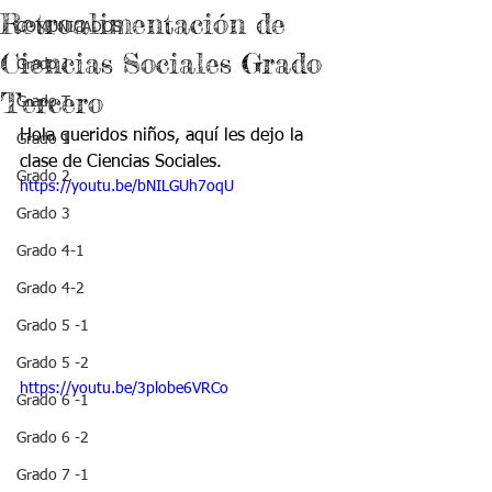
Retroalimentación de
COMUNICADOS
Ciencias Sociales Grado
Grado J
Tercero
Grado T
Hola queridos niños, aquí les dejo la 
Grado 1
clase de Ciencias Sociales.
Grado 2
https://youtu.be/bNILGUh7oqU
Grado 3
Grado 4-1
Grado 4-2
Grado 5 -1
Grado 5 -2
https://youtu.be/3plobe6VRCo
Grado 6 -1
Grado 6 -2
Grado 7 -1