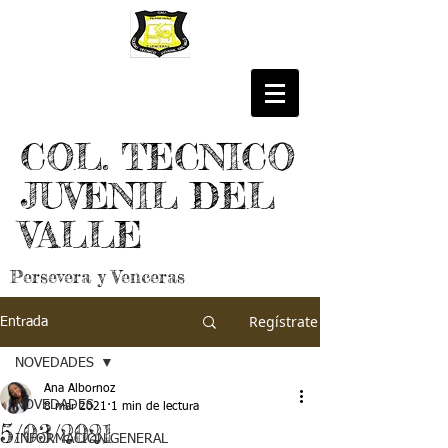
COL. TECNICO
JUVENIL DEL
VALLE
Persevera y Venceras
Regístrate
Entrada
NOVEDADES
Ana Albornoz
NOVEDADES
8 mar 2021
1 min de lectura
5/03/2021
INFORMACIÓN GENERAL