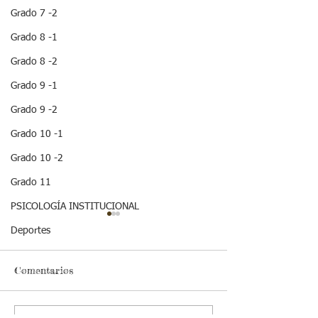
Grado 7 -2
Grado 8 -1
Grado 8 -2
Grado 9 -1
Grado 9 -2
Grado 10 -1
Grado 10 -2
Grado 11
PSICOLOGÍA INSTITUCIONAL
¡ VEN HABLEMOS UN
¡HOLA! NO TE
Deportes
RATICO DE
QUEDES SIN 
SEXUALIDAD !
ESTA IMPOR
INFORMACION
Comentarios