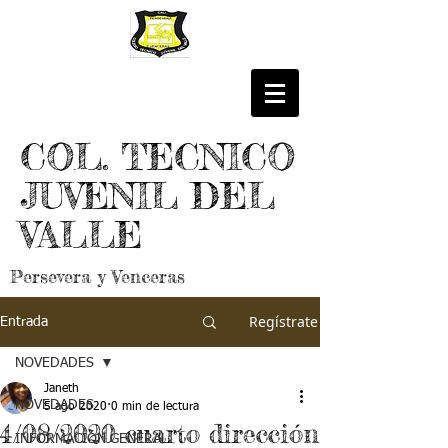
COL. TECNICO
JUVENIL DEL
VALLE
Persevera y Venceras
Regístrate
Entrada
NOVEDADES
Janeth
NOVEDADES
5 ago 2020
0 min de lectura
4/08/2020 cuarto dirección
INFORMACIÓN GENERAL