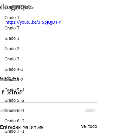
de grupo
COMUNICADOS
Grado J
https://youtu.be/3r5pjQjDT-Y
Grado T
Grado 1
Grado 2
Grado 3
Grado 4-1
Grado 4-1
Grado 4-2
Grado 5 -1
Grado 5 -2
Grado 6 -1
Grado 6 -2
Ver todo
Entradas recientes
Grado 7 -1