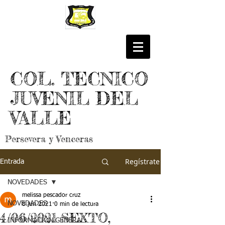
COL. TECNICO
JUVENIL DEL
VALLE
Persevera y Venceras
Regístrate
Entrada
NOVEDADES
melissa pescador cruz
NOVEDADES
8 jun 2021
0 min de lectura
4/06/2021 SEXTO,
INFORMACIÓN GENERAL