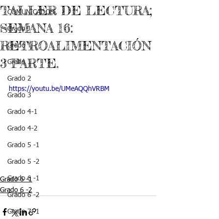
TALLER DE LECTURA;
COMUNICADOS
SEMANA 16:
Grado J
RETROALIMENTACIÓN
Grado T
3 PARTE.
Grado 1
Grado 2
https://youtu.be/UMeAQQhVRBM
Grado 3
Grado 4-1
Grado 4-2
Grado 5 -1
Grado 5 -2
Grado 6 -1
Grado 6 -1
Grado 6 -2
Grado 6 -2
Grado 7 -1