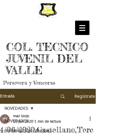
COL. TECNICO
JUVENIL DEL
VALLE
Persevera y Venceras
Regístrate
Entrada
NOVEDADES
mari biojo
NOVEDADES
10 jun 2020
1 min de lectura
4/06/2020.Castellano,Terc
INFORMACIÓN GENERAL