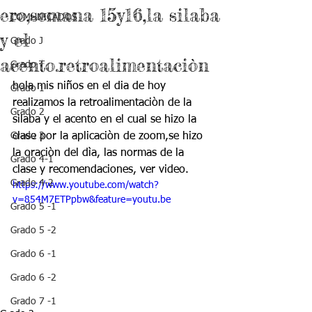
ero,semana 15y16,la silaba
COMUNICADOS
y el
Grado J
acento.retroalimentaciòn
Grado T
hola mis niños en el dia de hoy 
Grado 1
realizamos la retroalimentaciòn de la 
Grado 2
silaba y el acento en el cual se hizo la 
Grado 3
clase por la aplicaciòn de zoom,se hizo 
la oraciòn del dìa, las normas de la 
Grado 4-1
clase y recomendaciones, 
ver video.
Grado 4-2
https://www.youtube.com/watch?
v=854M7ETPpbw&feature=youtu.be
Grado 5 -1
Grado 5 -2
Grado 6 -1
Grado 6 -2
Grado 7 -1