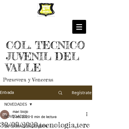
COL. TECNICO
JUVENIL DEL
VALLE
Persevera y Venceras
Regístrate
Entrada
NOVEDADES
mari biojo
NOVEDADES
2 oct 2020
0 min de lectura
30/09/2020,tecnologia,terc
INFORMACIÓN GENERAL