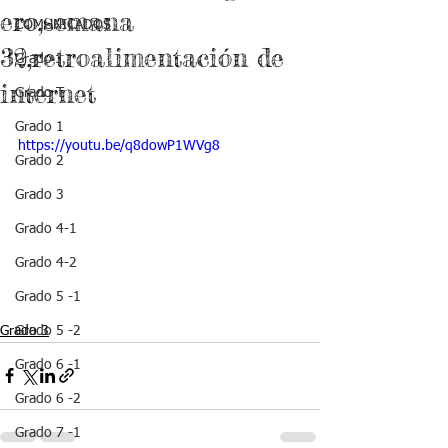
ero,semana
COMUNICADOS
32,retroalimentación de
Grado J
internet
Grado T
Grado 1
https://youtu.be/q8dowP1WVg8
Grado 2
Grado 3
Grado 4-1
Grado 4-2
Grado 5 -1
Grado 3
Grado 5 -2
Grado 6 -1
Grado 6 -2
Grado 7 -1