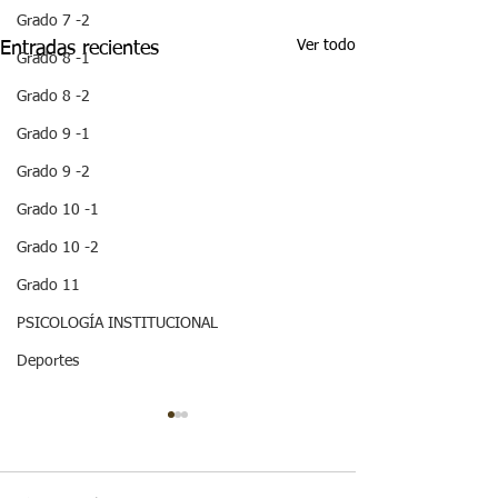
Grado 7 -2
Ver todo
Entradas recientes
Grado 8 -1
Grado 8 -2
Grado 9 -1
Grado 9 -2
Grado 10 -1
Grado 10 -2
Grado 11
PSICOLOGÍA INSTITUCIONAL
Deportes
¡ VEN HABLEMOS UN
¡HOLA! NO TE
RATICO DE
QUEDES SIN 
SEXUALIDAD !
ESTA IMPOR