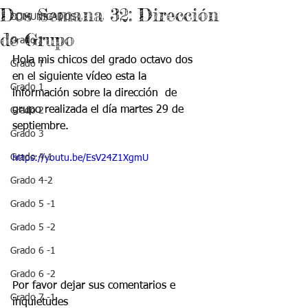
Dos Semana 32: Dirección
COMUNICADOS
de Grupo
Grado J
Hola mis chicos del grado octavo dos 
Grado T
en el siguiente vídeo esta la 
Grado 1
información sobre la dirección  de 
grupo realizada el día martes 29 de 
Grado 2
septiembre.
Grado 3
Grado 4-1
https://youtu.be/EsV24Z1XgmU
Grado 4-2
Grado 5 -1
Grado 5 -2
Grado 6 -1
Grado 6 -2
Por favor dejar sus comentarios e 
Grado 7 -1
inquietudes  