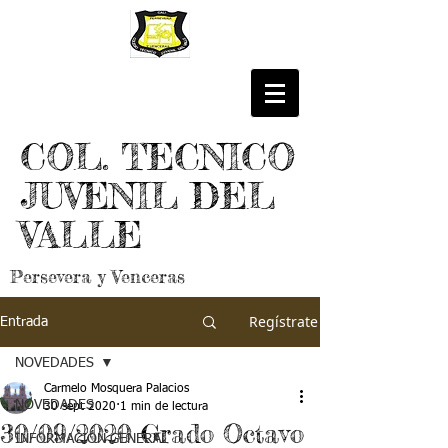
COL. TECNICO
JUVENIL DEL
VALLE
Persevera y Venceras
Regístrate
Entrada
NOVEDADES
Carmelo Mosquera Palacios
NOVEDADES
30 sept 2020
1 min de lectura
30/09/2020 Grado Octavo
INFORMACIÓN GENERAL