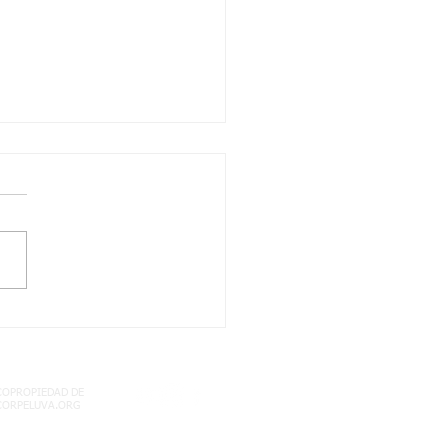
LA! NO TE QUEDES
 LEER ESTA
ORTANTE
ORMACION
COPROPIEDAD DE
CORPELUVA.ORG