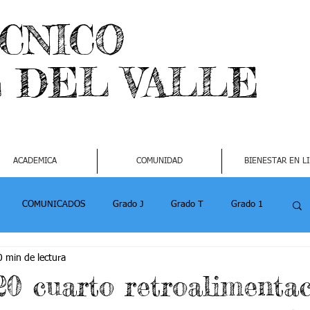
ECNICO
L DEL VALLE
ACADEMICA
COMUNIDAD
BIENESTAR EN L
COMUNICADOS
Grado J
Grado T
Grado 1
0 min de lectura
1
Grado 4-2
Grado 5 -1
Grado 5 -2
20 cuarto retroalimenta