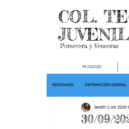
COL. T
JUVENI
Persevera y Venceras
MI COLEGIO
NOVEDADES
INFORMACIÓN GENERAL
Janeth
2 oct 2020
Grado 2
Grado 3
Grado 4-
30/09/20