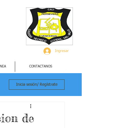
Ingresar
INEA
CONTACTANOS
Inicia sesión/ Regístrate
cion de