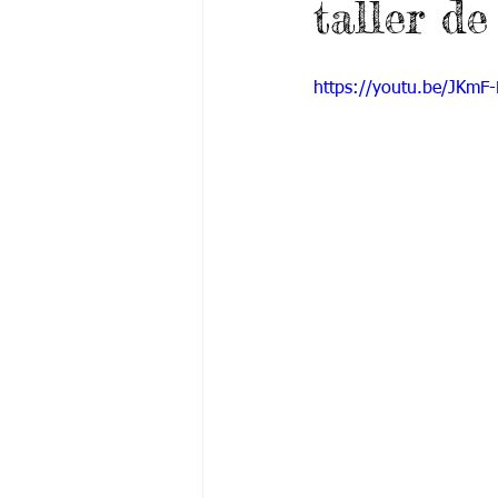
taller d
Grado 6 -1
Grado 6 -2
Gra
https://youtu.be/JKmF
Grado 9 -1
Grado 9 -2
Gra
PSICOLOGÍA INSTITUCIONAL
De