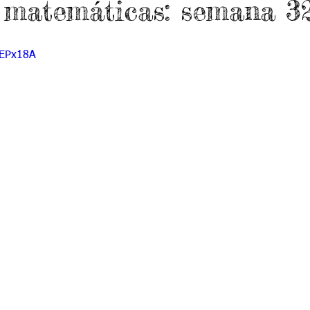
e matemáticas: semana 3
do 7 -1
Grado 7 -2
Grado 8 -1
Grado 8 -2
-EPx18A
do 10 -1
Grado 10 -2
Grado 11
portes