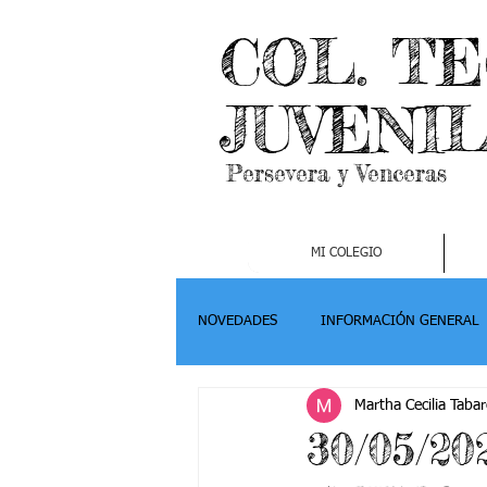
COL. T
JUVENI
Persevera y Venceras
MI COLEGIO
NOVEDADES
INFORMACIÓN GENERAL
Martha Cecilia Tabar
Grado 2
Grado 3
Grado 4-
30/05/2