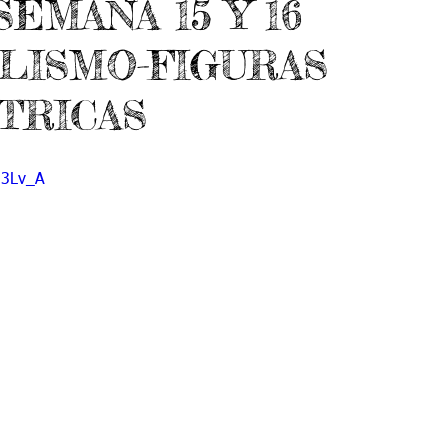
EMANA 15 Y 16
do 7 -1
Grado 7 -2
Grado 8 -1
Grado 8 -2
LISMO-FIGURAS
do 10 -1
Grado 10 -2
Grado 11
TRICAS
portes
ii3Lv_A