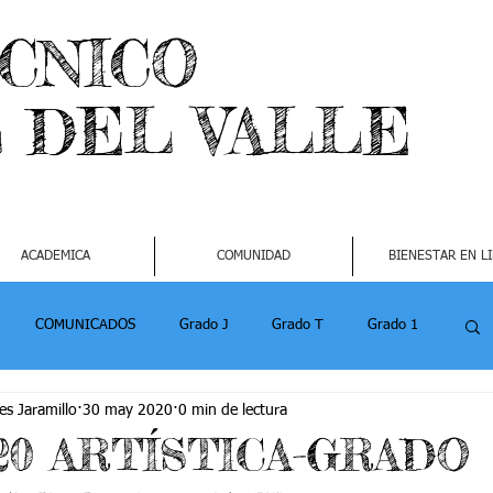
ECNICO
L DEL VALLE
ACADEMICA
COMUNIDAD
BIENESTAR EN L
COMUNICADOS
Grado J
Grado T
Grado 1
es Jaramillo
30 may 2020
0 min de lectura
1
Grado 4-2
Grado 5 -1
Grado 5 -2
020 ARTÍSTICA-GRADO