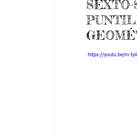
SEXTO-S
Grado 6 -1
Grado 6 -2
Gra
PUNTIL
Grado 9 -1
Grado 9 -2
Gra
GEOMÉ
PSICOLOGÍA INSTITUCIONAL
De
 https://youtu.be/m-Iy