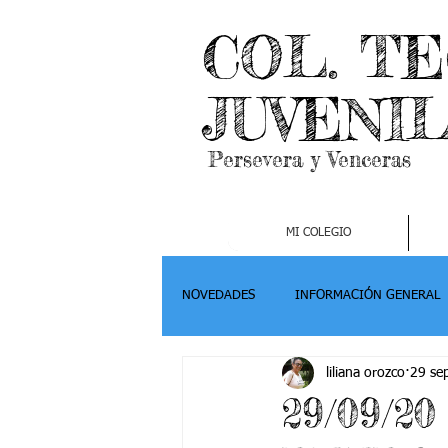
COL. T
JUVENI
Persevera y Venceras
MI COLEGIO
NOVEDADES
INFORMACIÓN GENERAL
liliana orozco
29 se
Grado 2
Grado 3
Grado 4-
29/09/2