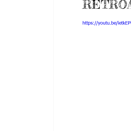
RETRO
Grado 6 -1
Grado 6 -2
Gra
https://youtu.be/ietk
Grado 9 -1
Grado 9 -2
Gra
PSICOLOGÍA INSTITUCIONAL
De