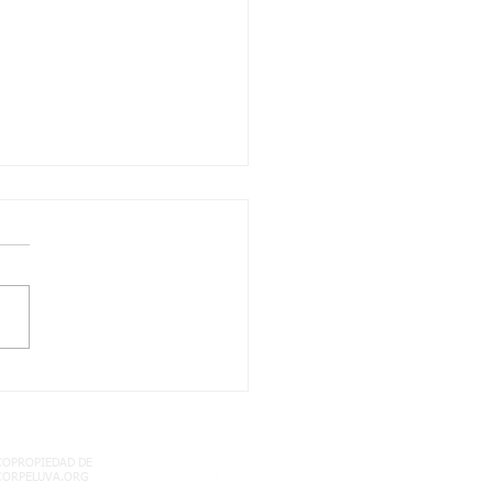
unio/2021-QUÍMICA-
VO 1 Y 2 -semana 20-
ctos curriculares
COPROPIEDAD DE
CORPELUVA.ORG