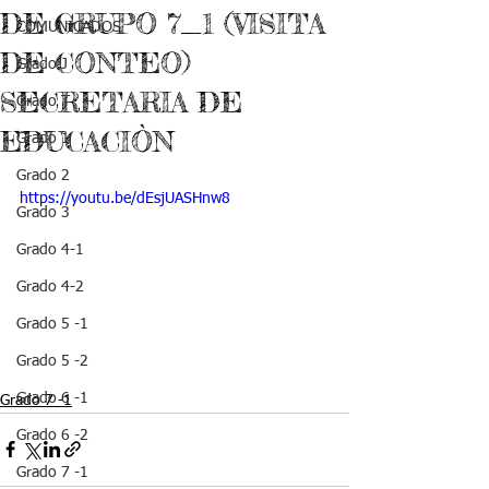
DE GRUPO 7_1 (VISITA
COMUNICADOS
DE CONTEO)
Grado J
SECRETARIA DE
Grado T
EDUCACIÒN
Grado 1
Grado 2
https://youtu.be/dEsjUASHnw8
Grado 3
Grado 4-1
Grado 4-2
Grado 5 -1
Grado 5 -2
Grado 6 -1
Grado 7 -1
Grado 6 -2
Grado 7 -1