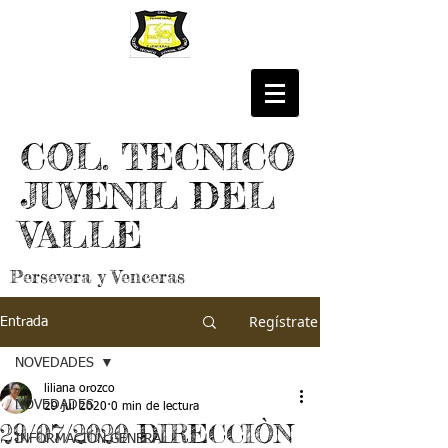
COL. TECNICO
JUVENIL DEL
VALLE
Persevera y Venceras
Regístrate
Entrada
NOVEDADES
liliana orozco
NOVEDADES
29 jul 2020
0 min de lectura
29/07/2020 DIRECCIÒN
INFORMACIÓN GENERAL