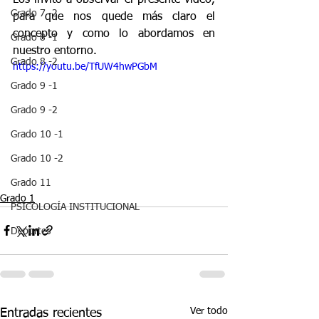
Los invito a observar el presente vídeo, 
Grado 7 -2
para que nos quede más claro el 
concepto y como lo abordamos en 
Grado 8 -1
nuestro entorno.
Grado 8 -2
https://youtu.be/TfUW4hwPGbM
Grado 9 -1
Grado 9 -2
Grado 10 -1
Grado 10 -2
Grado 11
Grado 1
PSICOLOGÍA INSTITUCIONAL
Deportes
Ver todo
Entradas recientes