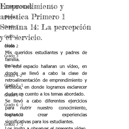
Emprendimiento y
COMUNICADOS
artística Primero 1
Grado J
Semana 14: La percepción
Grado T
y el servicio.
Grado 1
Hola
Grado 2
Mis queridos estudiantes y padres de 
Grado 3
familia.
Grado 4-1
En este espacio hallaran un vídeo, en 
donde se llevó a cabo la clase de 
Grado 4-2
retroalimentación de emprendimiento y 
Grado 5 -1
artística, en donde logramos esclarecer 
dudas en cuento a los temas abordado.
Grado 5 -2
Se llevó a cabo diferentes ejercicios 
Grado 6 -1
para nutrir nuestro conocimiento, 
Grado 6 -2
logrando crear experiencias 
significativas para los estudiantes.
Grado 7 -1