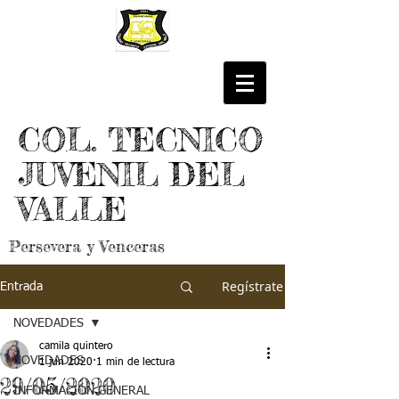
COL. TECNICO
JUVENIL DEL
VALLE
Persevera y Venceras
Regístrate
Entrada
NOVEDADES
camila quintero
NOVEDADES
1 jun 2020
1 min de lectura
29/05/2020
INFORMACIÓN GENERAL