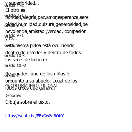
y superioridad…
Grado 7 -2
El otro es 
Grado 8 -1
bondad,alegría,paz,amor,esperanza,sere
nidad,humildad,dulzura,generosidad,be
Grado 8 -2
nevolencia,amistad ,verdad, compasión 
Grado 9 -1
y fe…
Grado 9 -2
Esta misma pelea está ocurriendo 
dentro de ustedes y dentro de todos 
Grado 10 -1
los seres de la tierra.
Grado 10 -2
Responder: uno de los niños le 
Grado 11
preguntó a su abuelo: ¿cuál de los 
PSICOLOGÍA INSTITUCIONAL
lobos crees que ganara?
Deportes
Dibuja sobre el texto.
https://youtu.be/FBxGw2dBOhY