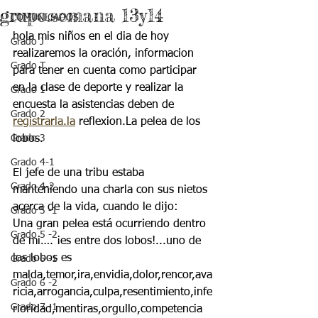
grupo.semana 13y14
COMUNICADOS
hola mis niños en el dia de hoy 
Grado J
realizaremos la oración, informacion 
Grado T
para tener en cuenta como participar 
en la clase de deporte y realizar la 
Grado 1
encuesta la asistencias deben de 
Grado 2
registrarla.la
 reflexion.La pelea de los 
Grado 3
lobos.
Grado 4-1
El jefe de una tribu estaba 
Grado 4-2
manteniendo una charla con sus nietos 
acerca de la vida, cuando le dijo:
Grado 5 -1
Una gran pelea está ocurriendo dentro 
Grado 5 -2
de mi…. ¡es entre dos lobos!...uno de 
los lobos es 
Grado 6 -1
malda,temor,ira,envidia,dolor,rencor,ava
Grado 6 -2
ricia,arrogancia,culpa,resentimiento,infe
Grado 7 -1
rioridad,mentiras,orgullo,competencia 