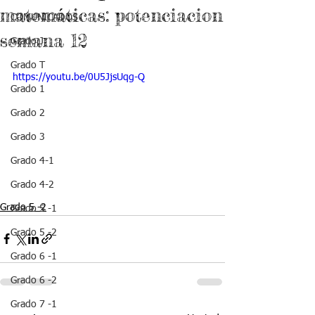
matemáticas: potenciacion
COMUNICADOS
semana 12
Grado J
Grado T
https://youtu.be/0U5JjsUqg-Q
Grado 1
Grado 2
Grado 3
Grado 4-1
Grado 4-2
Grado 5 -2
Grado 5 -1
Grado 5 -2
Grado 6 -1
Grado 6 -2
Grado 7 -1