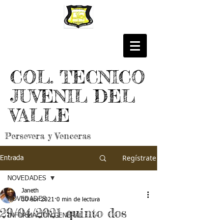
COL. TECNICO
JUVENIL DEL
VALLE
Persevera y Venceras
Regístrate
Entrada
NOVEDADES
Janeth
NOVEDADES
30 abr 2021
0 min de lectura
29/04/2021 quinto dos
INFORMACIÓN GENERAL