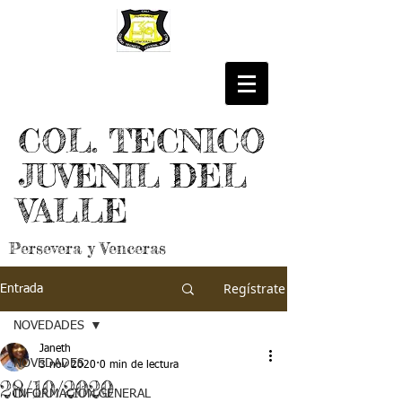
COL. TECNICO
JUVENIL DEL
VALLE
Persevera y Venceras
Regístrate
Entrada
NOVEDADES
Janeth
NOVEDADES
3 nov 2020
0 min de lectura
28/10/2020
INFORMACIÓN GENERAL