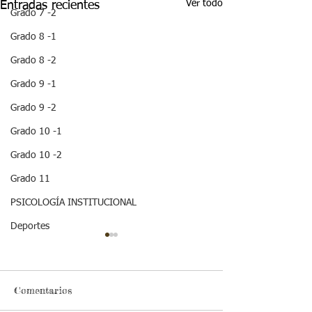
Ver todo
Entradas recientes
Grado 7 -2
Grado 8 -1
Grado 8 -2
Grado 9 -1
Grado 9 -2
Grado 10 -1
Grado 10 -2
Grado 11
PSICOLOGÍA INSTITUCIONAL
Deportes
¡ VEN HABLEMOS UN
¡HOLA! NO TE
RATICO DE
QUEDES SIN 
SEXUALIDAD !
ESTA IMPOR
INFORMACION
Comentarios