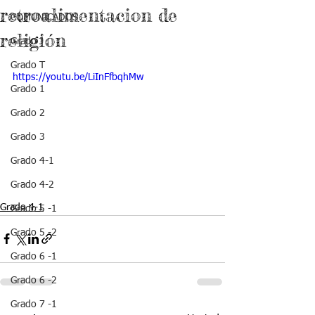
retroalimentacion de
COMUNICADOS
religión
Grado J
Grado T
https://youtu.be/LiInFfbqhMw
Grado 1
Grado 2
Grado 3
Grado 4-1
Grado 4-2
Grado 4-1
Grado 5 -1
Grado 5 -2
Grado 6 -1
Grado 6 -2
Grado 7 -1