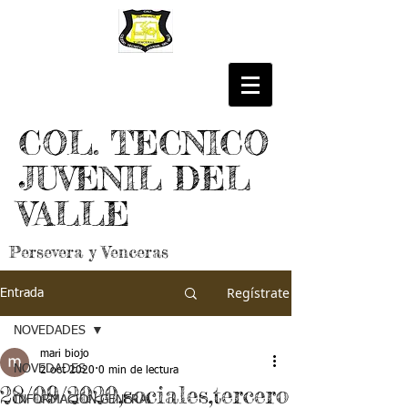
COL. TECNICO
JUVENIL DEL
VALLE
Persevera y Venceras
Regístrate
Entrada
NOVEDADES
mari biojo
NOVEDADES
2 oct 2020
0 min de lectura
28/09/2020,sociales,tercero
INFORMACIÓN GENERAL