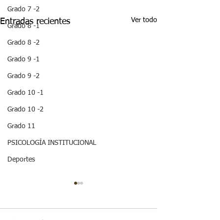
Grado 7 -2
Ver todo
Entradas recientes
Grado 8 -1
Grado 8 -2
Grado 9 -1
Grado 9 -2
Grado 10 -1
Grado 10 -2
Grado 11
PSICOLOGÍA INSTITUCIONAL
Deportes
¡ VEN HABLEMOS UN
¡HOLA! NO TE
RATICO DE
QUEDES SIN 
SEXUALIDAD !
ESTA IMPOR