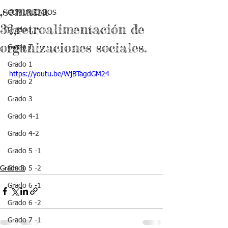
,semana
COMUNICADOS
32,retroalimentación de
Grado J
organizaciones sociales.
Grado T
Grado 1
https://youtu.be/WjBTagdGM24
Grado 2
Grado 3
Grado 4-1
Grado 4-2
Grado 5 -1
Grado 3
Grado 5 -2
Grado 6 -1
Grado 6 -2
Grado 7 -1