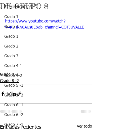
DE GRUPO 8
COMUNICADOS
Grado J
https://www.youtube.com/watch?
Grado T
v=KLHRN8AUs8E&ab_channel=COTJUVALLE
Grado 1
Grado 2
Grado 3
Grado 4-1
Grado 8 -1
Grado 4-2
Grado 8 -2
Grado 5 -1
Grado 5 -2
Grado 6 -1
Grado 6 -2
Grado 7 -1
Ver todo
Entradas recientes