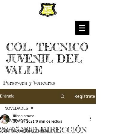
COL. TECNICO
JUVENIL DEL
VALLE
Persevera y Venceras
Regístrate
Entrada
NOVEDADES
liliana orozco
NOVEDADES
30 may 2021
0 min de lectura
28/05/2021 DIRECCIÓN
INFORMACIÓN GENERAL