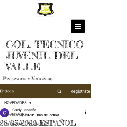
COL. TECNICO
JUVENIL DEL
VALLE
Persevera y Venceras
Regístrate
Entrada
NOVEDADES
Carely Londoño
NOVEDADES
28 may 2020
1 min de lectura
28/05/2020 ESPAÑOL
INFORMACIÓN GENERAL