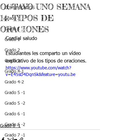
OCTAVO UNO SEMANA
COMUNICADOS
14: TIPOS DE
Grado J
ORACIONES
Grado T
Cordial saludo
Grado 1
Grado 2
Estudiantes les comparto un vídeo 
Grado 3
explicativo de los tipos de oraciones. 
https://www.youtube.com/watch?
Grado 4-1
v=E45sD4DqnSk&feature=youtu.be
Grado 4-2
Grado 5 -1
Grado 5 -2
Grado 6 -1
Grado 6 -2
Grado 8 -1
Grado 7 -1