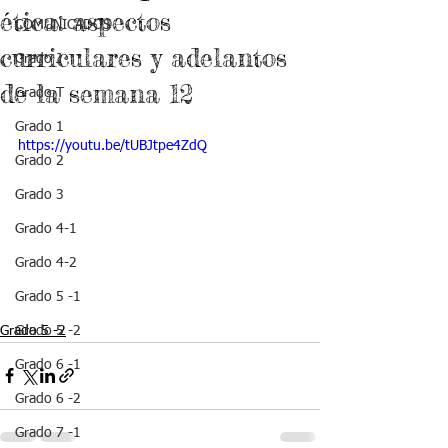
ética: aspectos
COMUNICADOS
curriculares y adelantos
Grado J
de la semana 12
Grado T
Grado 1
https://youtu.be/tUBJtpe4ZdQ
Grado 2
Grado 3
Grado 4-1
Grado 4-2
Grado 5 -1
Grado 5 -2
Grado 5 -2
Grado 6 -1
Grado 6 -2
Grado 7 -1