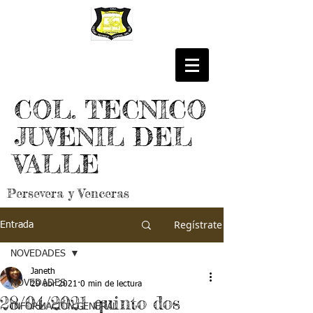
COL. TECNICO
JUVENIL DEL
VALLE
Persevera y Venceras
Regístrate
Entrada
NOVEDADES
Janeth
NOVEDADES
29 abr 2021
0 min de lectura
28/04/2021 quinto dos
INFORMACIÓN GENERAL