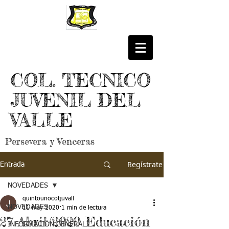
COL. TECNICO
JUVENIL DEL
VALLE
Persevera y Venceras
Regístrate
Entrada
NOVEDADES
quintounocotjuvall
NOVEDADES
11 may 2020
1 min de lectura
27 Abril/2020 Educación
INFORMACIÓN GENERAL