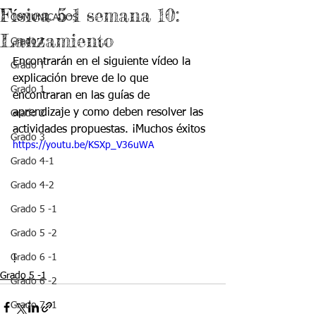
Física 5-1 semana 10:
COMUNICADOS
Lanzamiento
Grado J
Encontrarán en el siguiente vídeo la 
Grado T
explicación breve de lo que 
Grado 1
encontraran en las guías de 
aprendizaje y como deben resolver las 
Grado 2
actividades propuestas. ¡Muchos éxitos
Grado 3
https://youtu.be/KSXp_V36uWA
Grado 4-1
Grado 4-2
Grado 5 -1
Grado 5 -2
Grado 6 -1
!
Grado 5 -1
Grado 6 -2
Grado 7 -1