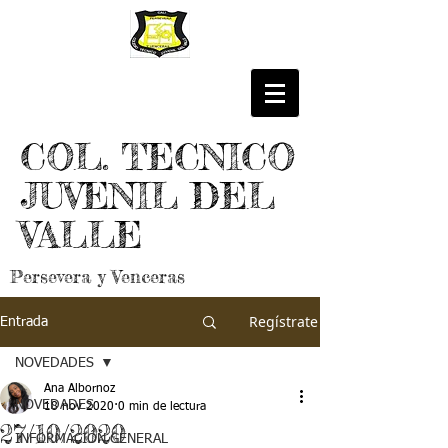
COL. TECNICO
JUVENIL DEL
VALLE
Persevera y Venceras
Regístrate
Entrada
NOVEDADES
Ana Albornoz
NOVEDADES
18 nov 2020
0 min de lectura
27/10/2020
INFORMACIÓN GENERAL