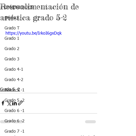
Retroalimentación de
COMUNICADOS
artística grado 5-2
Grado J
Grado T
https://youtu.be/IrkoI6gxDqk
Grado 1
Grado 2
Grado 3
Grado 4-1
Grado 4-2
Grado 5 -2
Grado 5 -1
Grado 5 -2
Grado 6 -1
Grado 6 -2
Grado 7 -1