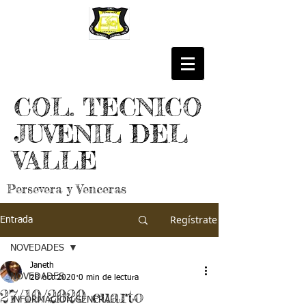
COL. TECNICO
JUVENIL DEL
VALLE
Persevera y Venceras
Regístrate
Entrada
NOVEDADES
Janeth
NOVEDADES
28 oct 2020
0 min de lectura
27/10/2020 cuarto
INFORMACIÓN GENERAL