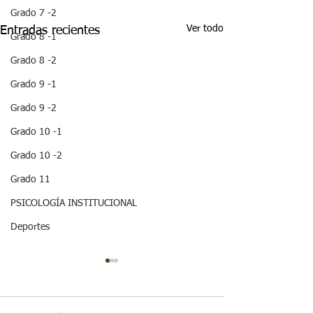
Grado 7 -2
Ver todo
Entradas recientes
Grado 8 -1
Grado 8 -2
Grado 9 -1
Grado 9 -2
Grado 10 -1
Grado 10 -2
Grado 11
PSICOLOGÍA INSTITUCIONAL
Deportes
¡ VEN HABLEMOS UN
¡HOLA! NO TE
RATICO DE
QUEDES SIN 
SEXUALIDAD !
ESTA IMPOR