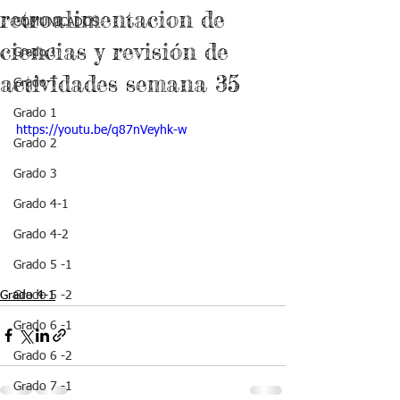
retroalimentacion de
COMUNICADOS
ciencias y revisión de
Grado J
actividades semana 35
Grado T
Grado 1
https://youtu.be/q87nVeyhk-w
Grado 2
Grado 3
Grado 4-1
Grado 4-2
Grado 5 -1
Grado 4-1
Grado 5 -2
Grado 6 -1
Grado 6 -2
Grado 7 -1