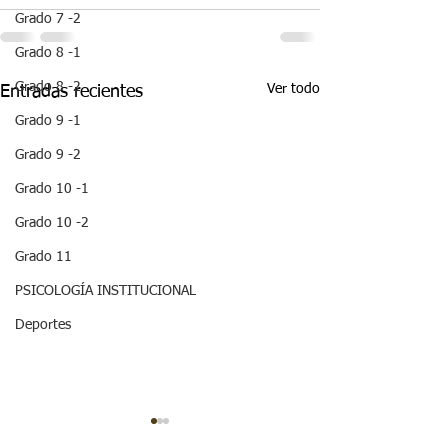
Grado 7 -2
Grado 8 -1
Grado 8 -2
Ver todo
Entradas recientes
Grado 9 -1
Grado 9 -2
Grado 10 -1
Grado 10 -2
Grado 11
PSICOLOGÍA INSTITUCIONAL
Deportes
¡ VEN HABLEMOS UN
¡HOLA! NO TE