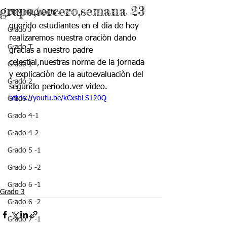
grupo,tercero,semana 23
COMUNICADOS
querido estudiantes en el dìa de hoy 
Grado J
realizaremos nuestra oraciòn dando 
Grado T
gracias a nuestro padre 
celestial,nuestras norma de la jornada 
Grado 1
y explicaciòn de la autoevaluaciòn del 
Grado 2
segundo periodo.ver video.
https://youtu.be/kCxsbLS120Q
Grado 3
Grado 4-1
Grado 4-2
Grado 5 -1
Grado 5 -2
Grado 6 -1
Grado 3
Grado 6 -2
Grado 7 -1