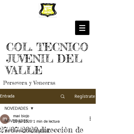
COL. TECNICO
JUVENIL DEL
VALLE
Persevera y Venceras
Regístrate
Entrada
NOVEDADES
mari biojo
NOVEDADES
28 jul 2020
1 min de lectura
27/07/2020,direcciòn de
INFORMACIÓN GENERAL