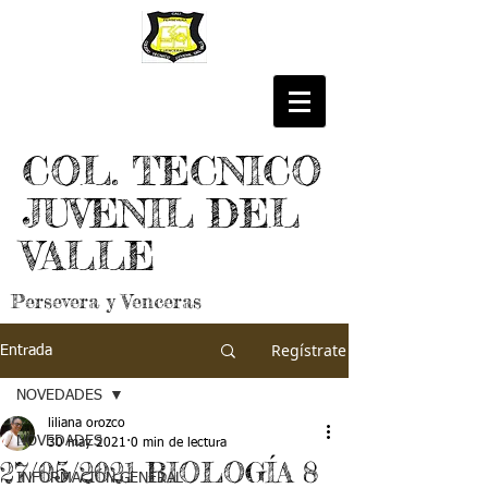
COL. TECNICO
JUVENIL DEL
VALLE
Persevera y Venceras
Regístrate
Entrada
NOVEDADES
liliana orozco
NOVEDADES
30 may 2021
0 min de lectura
27/05/2021 BIOLOGÍA 8
INFORMACIÓN GENERAL