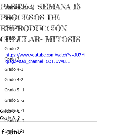
PARTE 2 SEMANA 15
COMUNICADOS
PROCESOS DE
Grado J
REPRODUCCIÓN
Grado T
CELULAR- MITOSIS
Grado 1
Grado 2
https://www.youtube.com/watch?v=JU7M-
Grado 3
qIagZ4&ab_channel=COTJUVALLE
Grado 4-1
Grado 4-2
Grado 5 -1
Grado 5 -2
Grado 6 -1
Grado 8 -1
Grado 8 -2
Grado 6 -2
Grado 7 -1