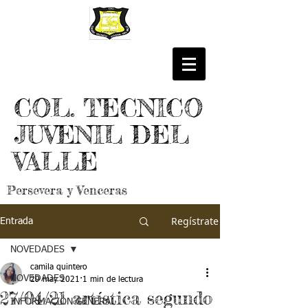
COL. TECNICO
JUVENIL DEL
VALLE
Persevera y Venceras
Regístrate
Entrada
NOVEDADES
camila quintero
NOVEDADES
29 may 2021
1 min de lectura
27/04/21 artística segundo
INFORMACIÓN GENERAL