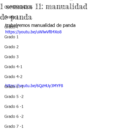
1 semana 11: manualidad
COMUNICADOS
de panda
Grado J
trabajremos manualidad de panda
Grado T
https://youtu.be/uWlwVf84Xo8
Grado 1
Grado 2
Grado 3
Grado 4-1
Grado 4-2
https://youtu.be/6QzHUy3MYF8
Grado 5 -1
Grado 5 -2
Grado 6 -1
Grado 6 -2
Grado 7 -1