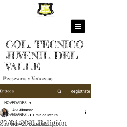
COL. TECNICO
JUVENIL DEL
VALLE
Persevera y Venceras
Regístrate
Entrada
NOVEDADES
Ana Albornoz
NOVEDADES
27 abr 2021
1 min de lectura
27/04/2021 Religión
INFORMACIÓN GENERAL