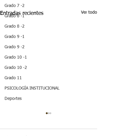
Grado 7 -2
Ver todo
Entradas recientes
Grado 8 -1
Grado 8 -2
Grado 9 -1
Grado 9 -2
Grado 10 -1
Grado 10 -2
Grado 11
PSICOLOGÍA INSTITUCIONAL
Deportes
¡ VEN HABLEMOS UN
¡HOLA! NO TE
RATICO DE
QUEDES SIN 
SEXUALIDAD !
ESTA IMPOR