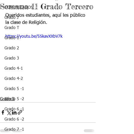
Semana 11 Grado Tercero
COMUNICADOS
Queridos estudiantes, aquí les público  
Grado J
la clase de Religión.
Grado T
https://youtu.be/5SkavXXbV7k
Grado 1
Grado 2
Grado 3
Grado 4-1
Grado 4-2
Grado 5 -1
Grado 3
Grado 5 -2
Grado 6 -1
Grado 6 -2
Grado 7 -1