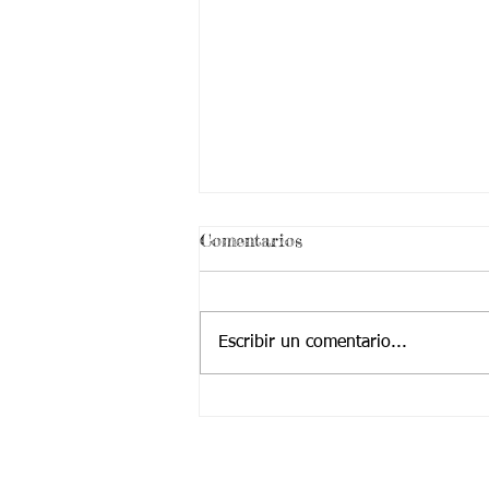
¡ VEN HABLEMOS UN
Comentarios
RATICO DE SEXUALIDAD
!
Escribir un comentario...
Contactanos a: