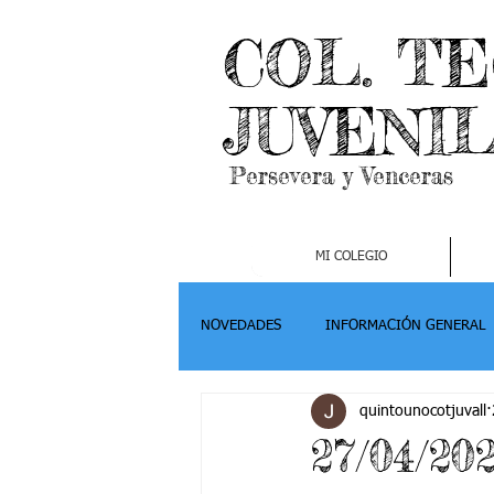
COL. T
JUVENI
Persevera y Venceras
MI COLEGIO
NOVEDADES
INFORMACIÓN GENERAL
quintounocotjuvall
Grado 2
Grado 3
Grado 4-
27/04/20