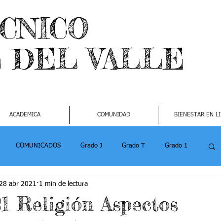
ECNICO
L DEL VALLE
ACADEMICA
COMUNIDAD
BIENESTAR EN L
COMUNICADOS
Grado J
Grado T
Grado 1
28 abr 2021
1 min de lectura
1
Grado 4-2
Grado 5 -1
Grado 5 -2
21 Religión Aspectos