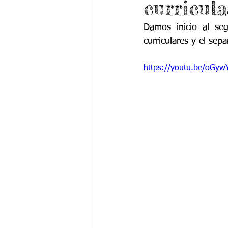
curricul
Grado 6 -1
Grado 6 -2
Gra
Damos inicio al seg
curriculares y el sep
Grado 9 -1
Grado 9 -2
Gra
https://youtu.be/oGy
PSICOLOGÍA INSTITUCIONAL
De