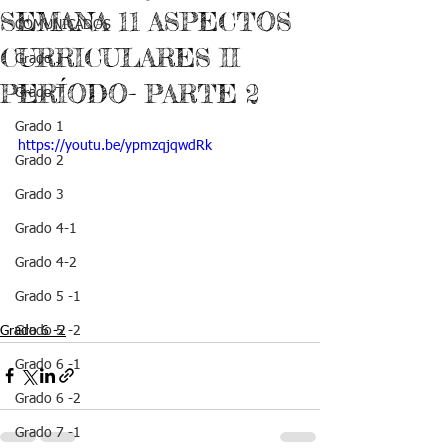
SEMANA 11 ASPECTOS
COMUNICADOS
CURRICULARES II
Grado J
PERÍODO- PARTE 2
Grado T
Grado 1
https://youtu.be/ypmzqjqwdRk
Grado 2
Grado 3
Grado 4-1
Grado 4-2
Grado 5 -1
Grado 6 -2
Grado 5 -2
Grado 6 -1
Grado 6 -2
Grado 7 -1