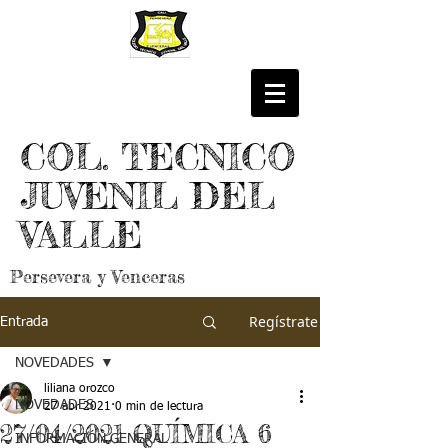
COL. TECNICO
JUVENIL DEL
VALLE
Persevera y Venceras
Regístrate
Entrada
NOVEDADES
liliana orozco
NOVEDADES
27 abr 2021
0 min de lectura
27/04/2021 QUÍMICA 6
INFORMACIÓN GENERAL