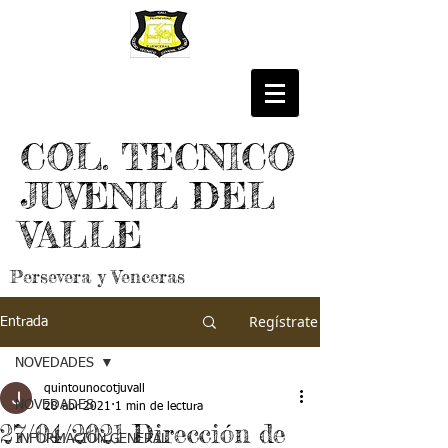
COL. TECNICO
JUVENIL DEL
VALLE
Persevera y Venceras
Regístrate
Entrada
NOVEDADES
quintounocotjuvall
NOVEDADES
28 abr 2021
1 min de lectura
27/04/2021 Dirección de
INFORMACIÓN GENERAL