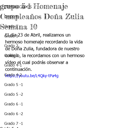
grupo 5-1 Homenaje
COMUNICADOS
Cumpleaños Doña Zulia
Grado J
Semana 10
Grado T
El dia 23 de Abril, realizamos un 
Grado 1
hermoso homenaje recordando la vida 
Grado 2
de Doña Zulia, fundadora de nuestro 
Grado 3
colegio, la recordamos con un hermoso 
vídeo el cual podrás observar a 
Grado 4-1
continuación. 
Grado 4-2
https://youtu.be/L4Qky-tPa4g
Grado 5 -1
Grado 5 -2
Grado 6 -1
Grado 6 -2
Grado 7 -1