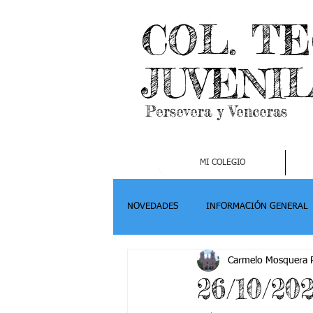
COL. T
JUVENI
Persevera y Venceras
MI COLEGIO
NOVEDADES
INFORMACIÓN GENERAL
Carmelo Mosquera P
Grado 2
Grado 3
Grado 4-
26/10/20