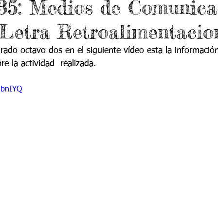
35: Medios de Comunica
do 7 -1
Grado 7 -2
Grado 8 -1
Grado 8 -2
Letra Retroalimentacio
do 10 -1
Grado 10 -2
Grado 11
rado octavo dos en el siguiente vídeo esta la informació
re la actividad  realizada.
portes
3bnIYQ