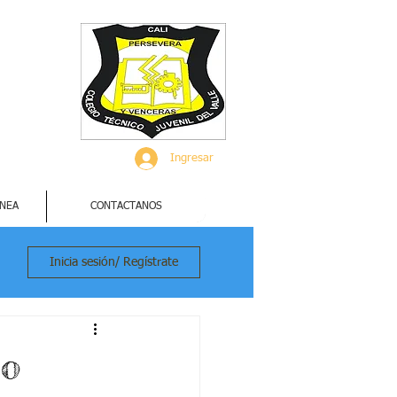
Ingresar
INEA
CONTACTANOS
Inicia sesión/ Regístrate
to