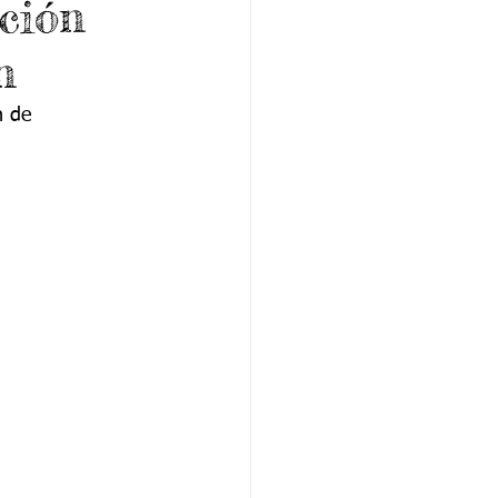
ción
n
n de 