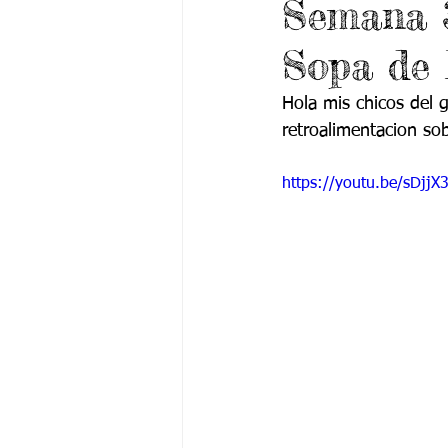
Semana 
Grado 6 -1
Grado 6 -2
Gra
Sopa de 
Grado 9 -1
Grado 9 -2
Gra
Hola mis chicos del g
retroalimentacion sob
PSICOLOGÍA INSTITUCIONAL
De
https://youtu.be/sDjjX