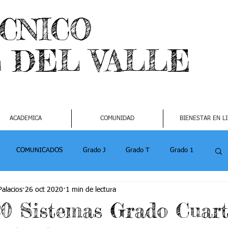
ECNICO
L DEL VALLE
ACADEMICA
COMUNIDAD
BIENESTAR EN L
COMUNICADOS
Grado J
Grado T
Grado 1
alacios
26 oct 2020
1 min de lectura
1
Grado 4-2
Grado 5 -1
Grado 5 -2
20 Sistemas Grado Cuar