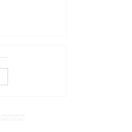
/2021 quinto dos
les: territorio
mbiano semana 17
COPROPIEDAD DE
CORPELUVA.ORG