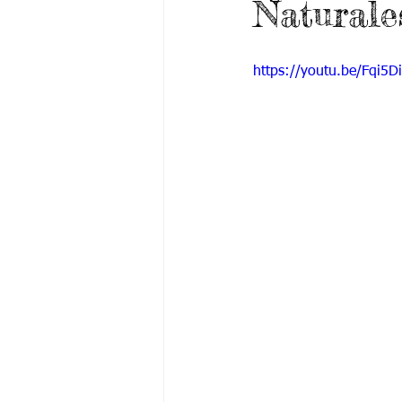
Naturale
Grado 6 -1
Grado 6 -2
Gra
https://youtu.be/Fqi5D
Grado 9 -1
Grado 9 -2
Gra
PSICOLOGÍA INSTITUCIONAL
De