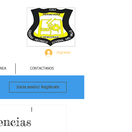
Ingresar
INEA
CONTACTANOS
Inicia sesión/ Regístrate
encias