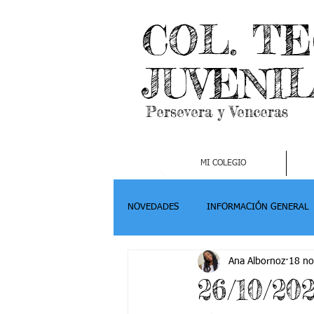
COL. T
JUVENI
Persevera y Venceras
MI COLEGIO
NOVEDADES
INFORMACIÓN GENERAL
Ana Albornoz
18 no
Grado 2
Grado 3
Grado 4-
26/10/20