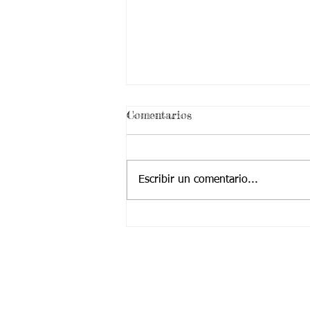
¡ VEN HABLEMOS UN
Comentarios
RATICO DE SEXUALIDAD
!
Escribir un comentario...
Contactanos a:
Teléfono: (2) 4374904 – (2) 4224455
Cel / Whatsapp: +57 323 2225252
​Correo Principal:
Cotjuvalle@hotmail.com