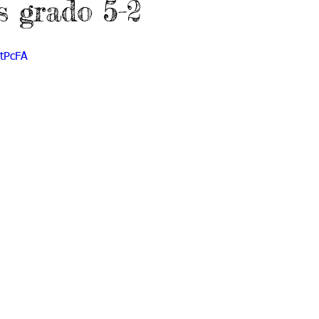
s grado 5-2
do 7 -1
Grado 7 -2
Grado 8 -1
Grado 8 -2
itPcFA
do 10 -1
Grado 10 -2
Grado 11
portes