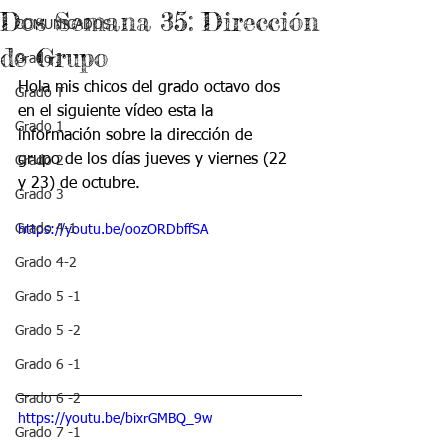
Dos Semana 35: Dirección
COMUNICADOS
de Grupo
Grado J
Hola mis chicos del grado octavo dos 
Grado T
en el siguiente vídeo esta la 
Grado 1
información sobre la dirección de 
grupo de los días jueves y viernes (22 
Grado 2
y 23) de octubre.
Grado 3
Grado 4-1
https://youtu.be/oozORDbffSA
Grado 4-2
Grado 5 -1
Grado 5 -2
Grado 6 -1
Grado 6 -2
https://youtu.be/bixrGMBQ_9w
Grado 7 -1