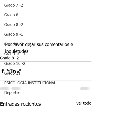
Grado 7 -2
Grado 8 -1
Grado 8 -2
Grado 9 -1
Grado 9 -2
Por favor dejar sus comentarios e 
inquietudes 
Grado 10 -1
Grado 8 -2
Grado 10 -2
Grado 11
PSICOLOGÍA INSTITUCIONAL
Deportes
Ver todo
Entradas recientes