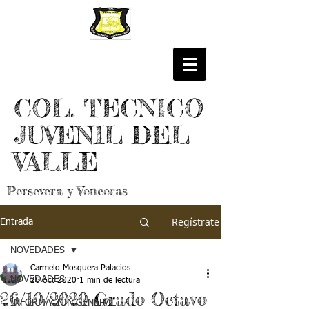
COL. TECNICO
JUVENIL DEL
VALLE
Persevera y Venceras
Regístrate
Entrada
NOVEDADES
Carmelo Mosquera Palacios
NOVEDADES
26 oct 2020
1 min de lectura
26/10/2020 Grado Octavo
INFORMACIÓN GENERAL