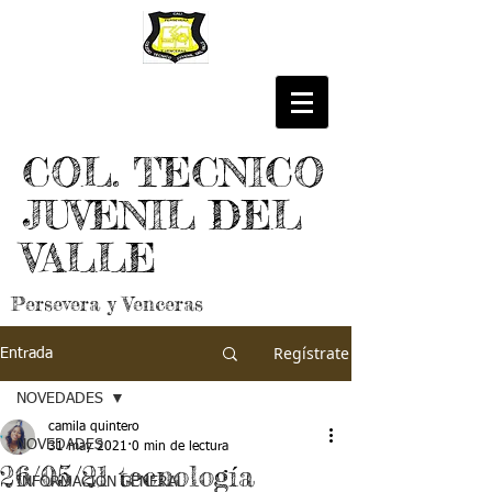
COL. TECNICO
JUVENIL DEL
VALLE
Persevera y Venceras
Regístrate
Entrada
NOVEDADES
camila quintero
NOVEDADES
31 may 2021
0 min de lectura
26/05/21 tecnología
INFORMACIÓN GENERAL