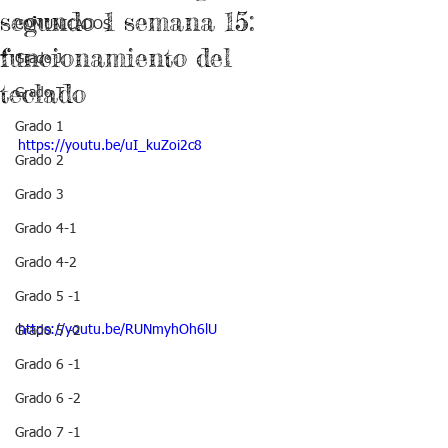
segundo 1 semana 15:
COMUNICADOS
funcionamiento del
Grado J
teclado
Grado T
Grado 1
https://youtu.be/uI_kuZoi2c8
Grado 2
Grado 3
Grado 4-1
Grado 4-2
Grado 5 -1
https://youtu.be/RUNmyhOh6lU
Grado 5 -2
Grado 6 -1
Grado 6 -2
Grado 7 -1