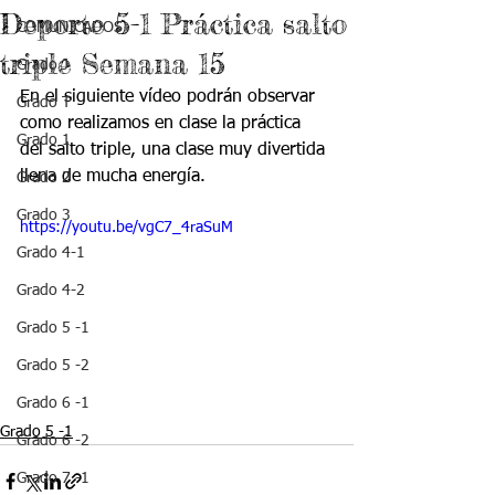
Deporte 5-1 Práctica salto
COMUNICADOS
triple Semana 15
Grado J
En el siguiente vídeo podrán observar 
Grado T
como realizamos en clase la práctica 
Grado 1
del salto triple, una clase muy divertida 
llena de mucha energía.
Grado 2
Grado 3
https://youtu.be/vgC7_4raSuM
Grado 4-1
Grado 4-2
Grado 5 -1
Grado 5 -2
Grado 6 -1
Grado 5 -1
Grado 6 -2
Grado 7 -1