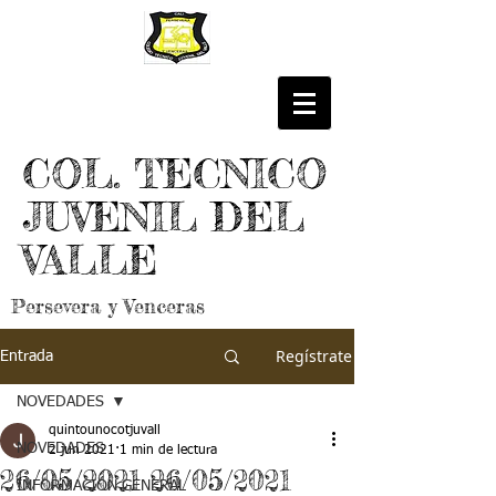
COL. TECNICO
JUVENIL DEL
VALLE
Persevera y Venceras
Regístrate
Entrada
NOVEDADES
quintounocotjuvall
NOVEDADES
2 jun 2021
1 min de lectura
26/05/2021 26/05/2021
INFORMACIÓN GENERAL