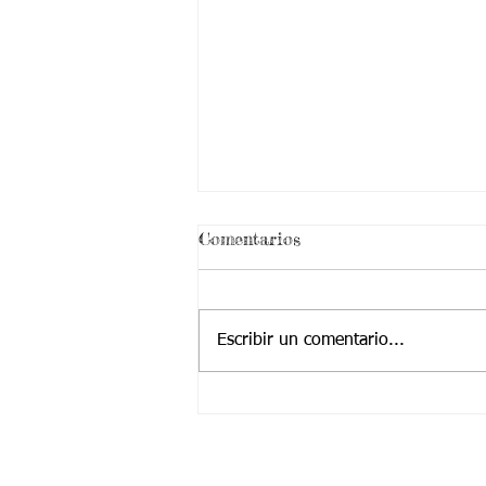
¡ VEN HABLEMOS UN
Comentarios
RATICO DE SEXUALIDAD
!
Escribir un comentario...
Contactanos a: