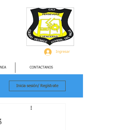
Ingresar
INEA
CONTACTANOS
Inicia sesión/ Regístrate
s