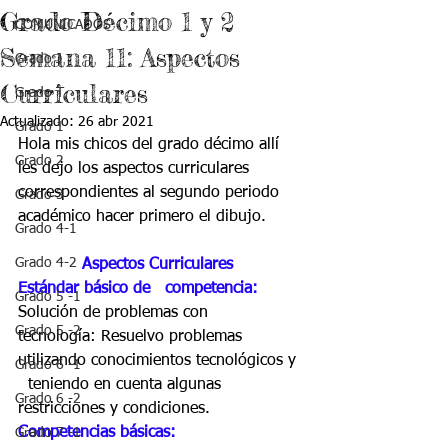
Grado Décimo 1 y 2
COMUNICADOS
Semana 11: Aspectos
Grado J
Curriculares
Grado T
Actualizado:
26 abr 2021
Grado 1
Hola mis chicos del grado décimo allí 
Grado 2
les dejo los aspectos curriculares 
correspondientes al segundo periodo 
Grado 3
académico hacer primero el dibujo. 
Grado 4-1
Grado 4-2
Aspectos Curriculares 
Estándar básico de   competencia:
Grado 5 -1
Solución de problemas con   
Grado 5 -2
tecnología: Resuelvo problemas 
utilizando conocimientos tecnológicos y 
Grado 6 -1
  teniendo en cuenta algunas 
Grado 6 -2
restricciones y condiciones. 
Competencias básicas: 
Grado 7 -1