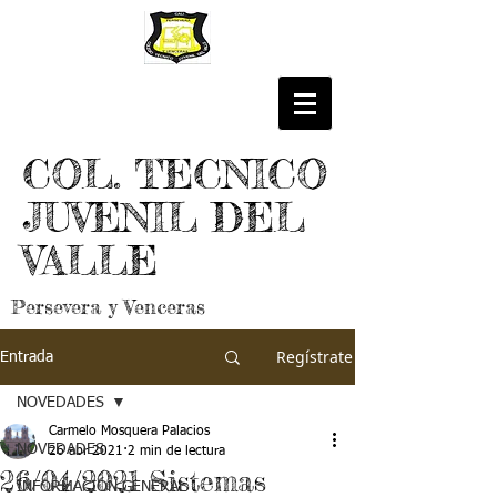
COL. TECNICO
JUVENIL DEL
VALLE
Persevera y Venceras
Regístrate
Entrada
NOVEDADES
Carmelo Mosquera Palacios
NOVEDADES
26 abr 2021
2 min de lectura
26/04/2021 Sistemas
INFORMACIÓN GENERAL