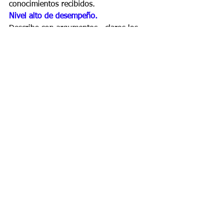
conocimientos recibidos. 
Nivel alto de desempeño. 
Describe con argumentos   claros los 
elementos varios que se encuentra a su 
alrededor asociándolos con   los 
conocimientos recibidos. 
Nivel superior de   desempeño. 
Aplica o expresa con claridad   
conocimientos de elementos diversos 
por sus características ante solicitudes,  
 demostrando capacidad de resolución 
en diferentes situaciones, siendo   
coherente con lo aprendido. 
Grado 10 -1
Grado 10 -2