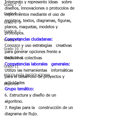
Interpreto y represento ideas   sobre 
Grado 7 -2
diseños, innovaciones o protocolos de 
Grado 8 -1
experimentos mediante el uso de   
registros, textos, diagramas, figuras, 
Grado 8 -2
planos, maquetas, modelos y   
Grado 9 -1
prototipos. 
Competencias ciudadanas: 
Grado 9 -2
Conozco y uso estrategias   creativas 
Grado 10 -1
para generar opciones frente a 
Grado 10 -2
decisiones colectivas 
Competencias laborales   generales:
Grado 11
Utilizo las herramientas   informáticas 
PSICOLOGÍA INSTITUCIONAL
para el desarrollo de proyectos y 
actividades 
Deportes
Grupo temático: 
6. Estructura y diseño de un   
algoritmo. 
7. Reglas para la   construcción de un 
diagrama de flujo. 