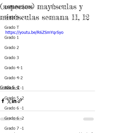
(aspectos) mayúsculas y
COMUNICADOS
minúsculas semana 11, 12
Grado J
Grado T
https://youtu.be/R6ZSmYqrSyo
Grado 1
Grado 2
Grado 3
Grado 4-1
Grado 4-2
Grado 5 -2
Grado 5 -1
Grado 5 -2
Grado 6 -1
Grado 6 -2
Grado 7 -1