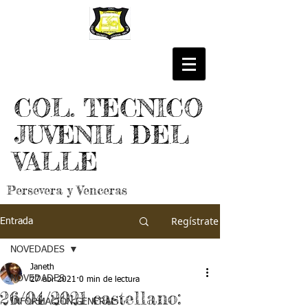
COL. TECNICO
JUVENIL DEL
VALLE
Persevera y Venceras
Regístrate
Entrada
NOVEDADES
Janeth
NOVEDADES
27 abr 2021
0 min de lectura
26/04/2021 castellano:
INFORMACIÓN GENERAL