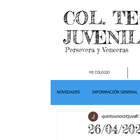
COL. T
JUVENI
Persevera y Venceras
MI COLEGIO
NOVEDADES
INFORMACIÓN GENERAL
quintounocotjuvall
Grado 2
Grado 3
Grado 4-
26/04/20