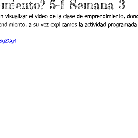
miento? 5-1 Semana 3
do 7 -1
Grado 7 -2
Grado 8 -1
Grado 8 -2
n visualizar el video de la clase de emprendimiento, don
ndimiento. a su vez explicamos la actividad programada p
do 10 -1
Grado 10 -2
Grado 11
nSgZGg4
portes