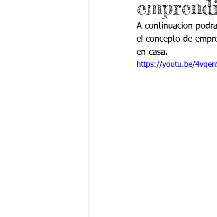
emprendi
Grado 6 -1
Grado 6 -2
Gra
A continuacion podra
el concepto de empre
Grado 9 -1
Grado 9 -2
Gra
en casa.
https://youtu.be/4vqe
PSICOLOGÍA INSTITUCIONAL
De