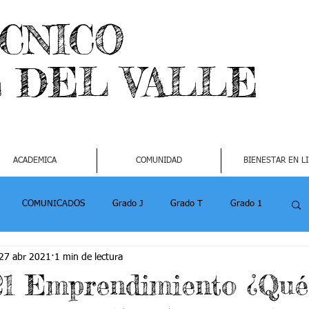
ECNICO
L DEL VALLE
ACADEMICA
COMUNIDAD
BIENESTAR EN L
COMUNICADOS
Grado J
Grado T
Grado 1
27 abr 2021
1 min de lectura
1
Grado 4-2
Grado 5 -1
Grado 5 -2
21 Emprendimiento ¿Qué