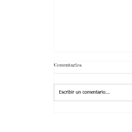
¡ VEN HABLEMOS UN
Comentarios
RATICO DE SEXUALIDAD
!
Escribir un comentario...
Contactanos a: