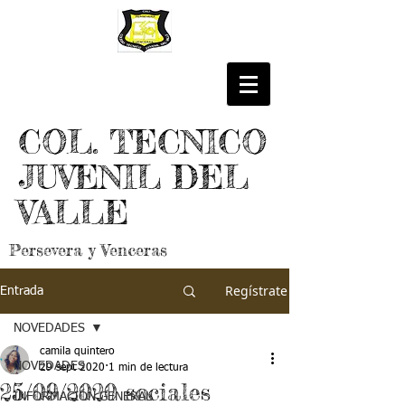
COL. TECNICO
JUVENIL DEL
VALLE
Persevera y Venceras
Regístrate
Entrada
NOVEDADES
camila quintero
NOVEDADES
29 sept 2020
1 min de lectura
25/09/2020 sociales
INFORMACIÓN GENERAL