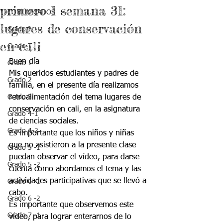
primero 1 semana 31:
COMUNICADOS
lugares de conservación
Grado J
en cali
Grado T
Buen día 
Grado 1
Mis queridos estudiantes y padres de 
Grado 2
familia, en el presente día realizamos 
Grado 3
retroalimentación del tema lugares de 
conservación en cali, en la asignatura 
Grado 4-1
de ciencias sociales.
Grado 4-2
Es importante que los niños y niñas 
que no asistieron a la presente clase 
Grado 5 -1
puedan observar el vídeo, para darse 
Grado 5 -2
cuenta como abordamos el tema y las 
actividades participativas que se llevó a 
Grado 6 -1
cabo.
Grado 6 -2
Es importante que observemos este 
Grado 7 -1
vídeo, para lograr enterarnos de lo 