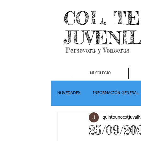
COL. T
JUVENI
Persevera y Venceras
MI COLEGIO
NOVEDADES
INFORMACIÓN GENERAL
quintounocotjuvall
Grado 2
Grado 3
Grado 4-
25/09/20