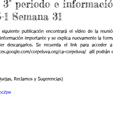
s 3° periodo e informaci
do 7 -1
Grado 7 -2
Grado 8 -1
Grado 8 -2
5-1 Semana 31
do 10 -1
Grado 10 -2
Grado 11
 siguiente publicación encontrará el vídeo de la reuni
 información importante y se explica nuevamente la forma
portes
er descargarlos. Se recuerda el link para acceder a 
ites.google.com/corpeluva.org/ca-corpeluva/  allí podrán 
 
Quejas, Reclamos y Sugerencias)
locZpw