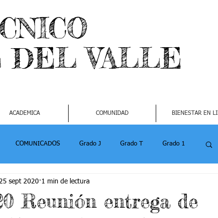
ECNICO
L DEL VALLE
ACADEMICA
COMUNIDAD
BIENESTAR EN L
COMUNICADOS
Grado J
Grado T
Grado 1
25 sept 2020
1 min de lectura
1
Grado 4-2
Grado 5 -1
Grado 5 -2
20 Reunión entrega de