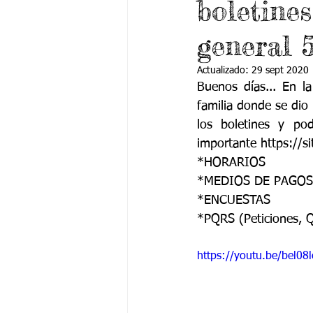
boletine
Grado 6 -1
Grado 6 -2
Gra
general 
Grado 9 -1
Grado 9 -2
Gra
Actualizado:
29 sept 2020
Buenos días... En la
familia donde se dio
PSICOLOGÍA INSTITUCIONAL
De
los boletines y pod
importante https://s
*HORARIOS 
*MEDIOS DE PAGOS
*ENCUESTAS 
*PQRS (Peticiones, 
https://youtu.be/bel08