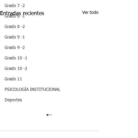
Grado 7 -2
Ver todo
Entradas recientes
Grado 8 -1
Grado 8 -2
Grado 9 -1
Grado 9 -2
Grado 10 -1
Grado 10 -2
Grado 11
PSICOLOGÍA INSTITUCIONAL
Deportes
¡ VEN HABLEMOS UN
¡HOLA! NO TE
RATICO DE
QUEDES SIN 
SEXUALIDAD !
ESTA IMPOR