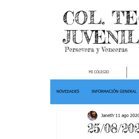
COL. T
JUVENI
Persevera y Venceras
MI COLEGIO
NOVEDADES
INFORMACIÓN GENERAL
Janeth
11 ago 202
Grado 2
Grado 3
Grado 4-
25/08/20