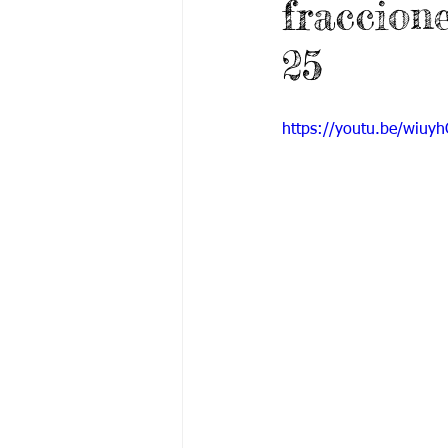
fraccion
Grado 6 -1
Grado 6 -2
Gra
25
Grado 9 -1
Grado 9 -2
Gra
https://youtu.be/wiuyh
PSICOLOGÍA INSTITUCIONAL
De