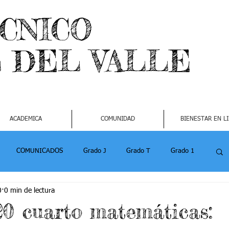
ECNICO
L DEL VALLE
ACADEMICA
COMUNIDAD
BIENESTAR EN L
COMUNICADOS
Grado J
Grado T
Grado 1
0
0 min de lectura
1
Grado 4-2
Grado 5 -1
Grado 5 -2
20 cuarto matemáticas: