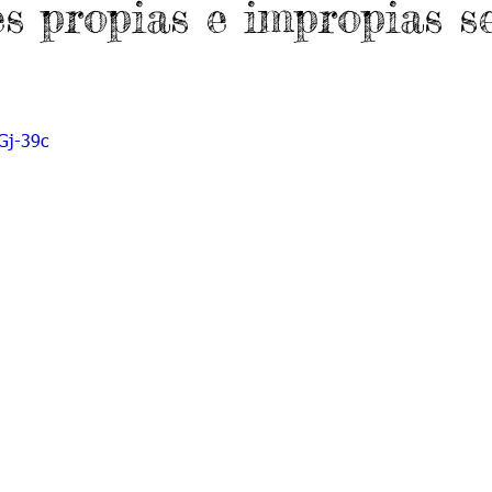
es propias e impropias 
do 7 -1
Grado 7 -2
Grado 8 -1
Grado 8 -2
do 10 -1
Grado 10 -2
Grado 11
Gj-39c
portes