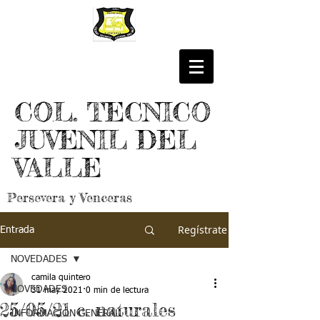
COL. TECNICO
JUVENIL DEL
VALLE
Persevera y Venceras
Regístrate
Entrada
NOVEDADES
camila quintero
NOVEDADES
31 may 2021
0 min de lectura
25/05/21 c. naturales
INFORMACIÓN GENERAL