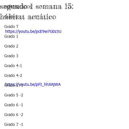
segundo 1 semana 15:
COMUNICADOS
hábitat acuático
Grado J
Grado T
https://youtu.be/pcE9w7G0z3U
Grado 1
Grado 2
Grado 3
Grado 4-1
Grado 4-2
https://youtu.be/pFI_hhXAjWA
Grado 5 -1
Grado 5 -2
Grado 6 -1
Grado 6 -2
Grado 7 -1