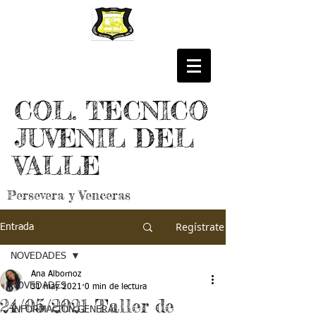
COL. TECNICO
JUVENIL DEL
VALLE
Persevera y Venceras
Regístrate
Entrada
NOVEDADES
Ana Albornoz
NOVEDADES
31 may 2021
0 min de lectura
24/05/2021 Taller de
INFORMACIÓN GENERAL