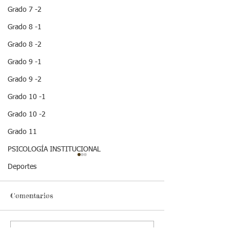
Grado 7 -2
Grado 8 -1
Grado 8 -2
Grado 9 -1
Grado 9 -2
Grado 10 -1
Grado 10 -2
Grado 11
PSICOLOGÍA INSTITUCIONAL
¡ VEN HABLEMOS UN
¡HOLA! NO TE
Deportes
RATICO DE
QUEDES SIN 
SEXUALIDAD !
ESTA IMPOR
INFORMACION
Comentarios