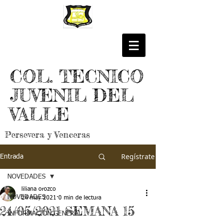
COL. TECNICO
JUVENIL DEL
VALLE
Persevera y Venceras
Regístrate
Entrada
NOVEDADES
liliana orozco
NOVEDADES
24 may 2021
0 min de lectura
24/05/2021 SEMANA 15
INFORMACIÓN GENERAL