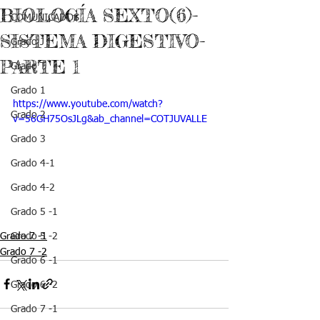
BIOLOGÍA SEXTO(6)-
COMUNICADOS
SISTEMA DIGESTIVO-
Grado J
PARTE 1
Grado T
Grado 1
https://www.youtube.com/watch?
Grado 2
v=56GH75OsJLg&ab_channel=COTJUVALLE
Grado 3
Grado 4-1
Grado 4-2
Grado 5 -1
Grado 7 -1
Grado 5 -2
Grado 7 -2
Grado 6 -1
Grado 6 -2
Grado 7 -1