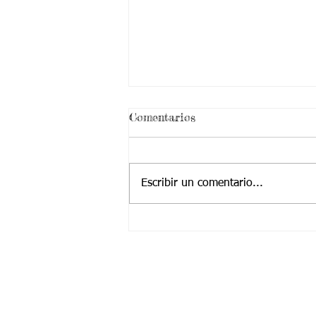
¡ VEN HABLEMOS UN
Comentarios
RATICO DE SEXUALIDAD
!
Escribir un comentario...
Contactanos a:
Teléfono: (2) 4374904 – (2) 4224455
Cel / Whatsapp: +57 323 2225252
​Correo Principal:
Cotjuvalle@hotmail.com