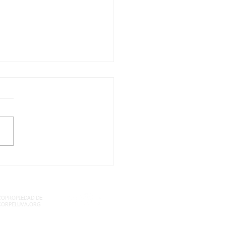
/2021 quinto dos
les: territorio
mbiano semana 17
COPROPIEDAD DE
CORPELUVA.ORG