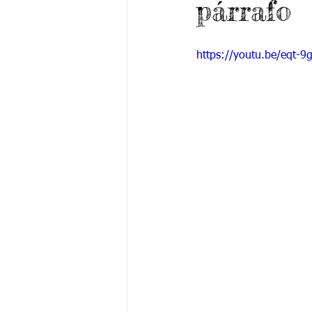
párrafo
Grado 6 -1
Grado 6 -2
Gra
https://youtu.be/eqt-9
Grado 9 -1
Grado 9 -2
Gra
PSICOLOGÍA INSTITUCIONAL
De