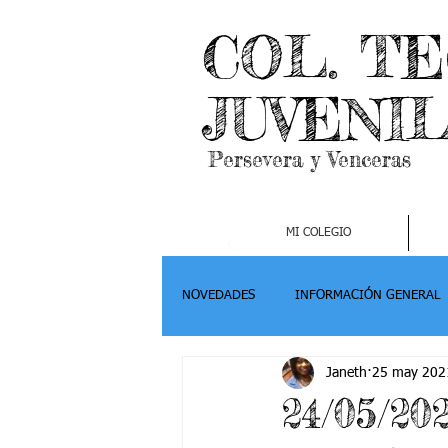
COL. T
JUVENI
Persevera y Venceras
MI COLEGIO
NOVEDADES
INFORMACIÓN GENERAL
Janeth
25 may 202
Grado 2
Grado 3
Grado 4-
24/05/202