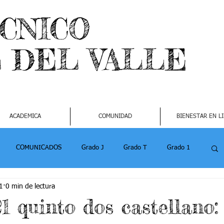
ECNICO
L DEL VALLE
ACADEMICA
COMUNIDAD
BIENESTAR EN L
COMUNICADOS
Grado J
Grado T
Grado 1
1
0 min de lectura
1
Grado 4-2
Grado 5 -1
Grado 5 -2
1 quinto dos castellano: