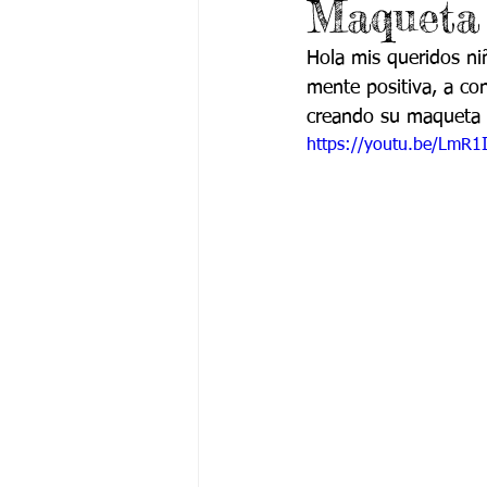
Maqueta 
Grado 6 -1
Grado 6 -2
Gra
Hola mis queridos ni
mente positiva, a co
Grado 9 -1
Grado 9 -2
Gra
creando su maqueta d
https://youtu.be/LmR1
PSICOLOGÍA INSTITUCIONAL
De