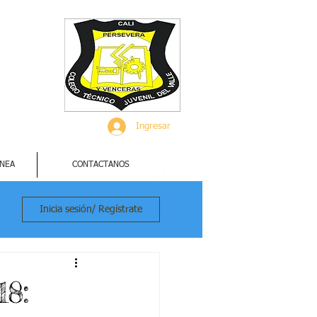
Ingresar
INEA
CONTACTANOS
Inicia sesión/ Regístrate
18: