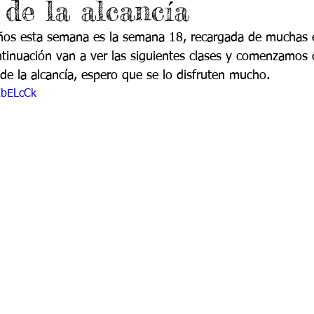
de la alcancía
do 7 -1
Grado 7 -2
Grado 8 -1
Grado 8 -2
ños esta semana es la semana 18, recargada de muchas 
ntinuación van a ver las siguientes clases y comenzamos c
do 10 -1
Grado 10 -2
Grado 11
e la alcancía, espero que se lo disfruten mucho.
IbELcCk
portes