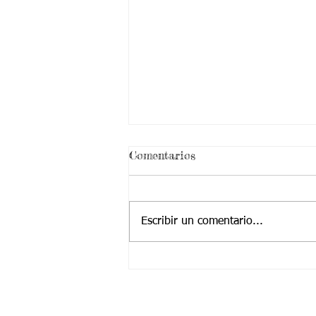
¡ VEN HABLEMOS UN
Comentarios
RATICO DE SEXUALIDAD
!
Escribir un comentario...
Contactanos a: