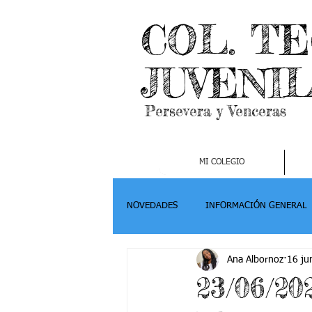
COL. T
JUVENI
Persevera y Venceras
MI COLEGIO
NOVEDADES
INFORMACIÓN GENERAL
Ana Albornoz
16 ju
Grado 2
Grado 3
Grado 4-
23/06/20