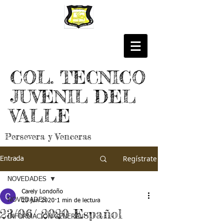
COL. TECNICO
JUVENIL DEL
VALLE
Persevera y Venceras
Regístrate
Entrada
NOVEDADES
Carely Londoño
NOVEDADES
23 jun 2020
1 min de lectura
23/06/ 2020 Español
INFORMACIÓN GENERAL