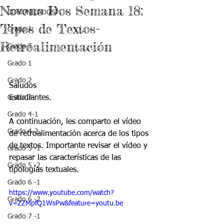
Noveno Dos Semana 18:
COMUNICADOS
Tipos de Textos-
Grado J
Retroalimentación
Grado T
Grado 1
Grado 2
Saludos
Grado 3
Estudiantes.
Grado 4-1
A continuación, les comparto el vídeo 
Grado 4-2
de retroalimentación acerca de los tipos 
de textos. Importante revisar el vídeo y 
Grado 5 -1
repasar las características de las 
Grado 5 -2
tipologías textuales.
Grado 6 -1
https://www.youtube.com/watch?
Grado 6 -2
v=ZZMpfQ1WsPw&feature=youtu.be
Grado 7 -1