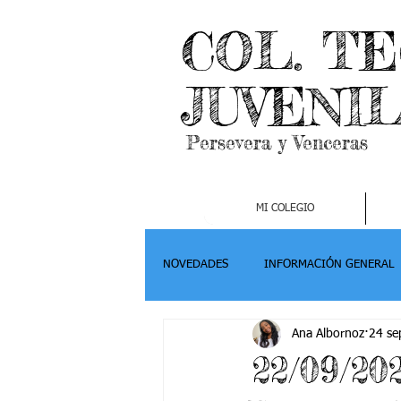
COL. T
JUVENI
Persevera y Venceras
MI COLEGIO
NOVEDADES
INFORMACIÓN GENERAL
Ana Albornoz
24 se
Grado 2
Grado 3
Grado 4-
22/09/20