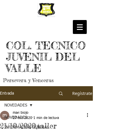
COL. TECNICO
JUVENIL DEL
VALLE
Persevera y Venceras
Regístrate
Entrada
NOVEDADES
mari biojo
NOVEDADES
27 oct 2020
1 min de lectura
21/10/2020,taller
INFORMACIÓN GENERAL