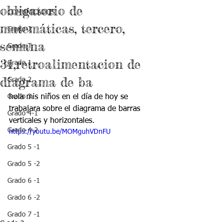
obligatorio de
COMUNICADOS
matemáticas, tercero,
Grado J
semana
Grado T
34,retroalimentacion de
Grado 1
diagrama de ba
Grado 2
Grado 3
hola mis niños en el día de hoy se 
trabajara sobre el diagrama de barras 
Grado 4-1
verticales y horizontales.
Grado 4-2
https://youtu.be/MOMguhVDnFU
Grado 5 -1
Grado 5 -2
Grado 6 -1
Grado 6 -2
Grado 7 -1